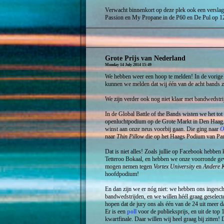
Verwacht binnenkort op deze plek ook een verslag
Passion en My Propane in de P60 en De Pul op 12
Grote Prijs van Nederland
Monday 14 July 2014 15:49
We hebben weer een hoop te melden! In de vorige
kunnen we melden dat wij één van de acht bands zij
We zijn verder ook nog niet klaar met bandwedstri
In de Global Battle of the Bands wisten we het tot
openluchtpodium op de Grote Markt in Den Haag. 
winst aan onze neus voorbij gaan. Die ging naar
O
naar
Thin Pillow
die op het Haags Podium van Park
Dat is niet alles! Zoals jullie op Facebook hebbe
Tetteroo Bokaal, en hebben we onze voorronde ge
mogen nemen tegen
Vortex University
en
Andere 
hoofdpodium!
En dan zijn we er nóg niet: we hebben ons ingesc
bandwedstrijden, en we willen héél graag geselec
hopen dat de jury ons als één van de 24 uit meer 
Er is een
poll
voor de publieksprijs, en uit de top 
kwartfinale. Daar willen wij heel graag bij zitten