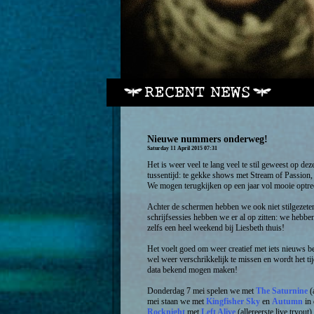
Nieuwe nummers onderweg!
Saturday 11 April 2015 07:31
Het is weer veel te lang veel te stil geweest op d
tussentijd: te gekke shows met Stream of Passion
We mogen terugkijken op een jaar vol mooie optre
Achter de schermen hebben we ook niet stilgezete
schrijfsessies hebben we er al op zitten: we hebbe
zelfs een heel weekend bij Liesbeth thuis!
Het voelt goed om weer creatief met iets nieuws b
wel weer verschrikkelijk te missen en wordt het t
data bekend mogen maken!
Donderdag 7 mei spelen we met
The Saturnine
(
mei staan we met
Kingfisher Sky
en
Autumn
in
Rocknight
met
Left Alive
(allereerste live tryout