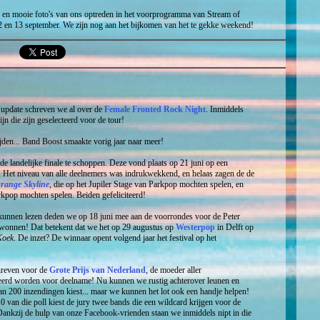
 en mooie foto's van ons optreden in het voorprogramma van Stream of
 en 13 september. We zijn nog aan het bijkomen van het te gekke weekend!
 update schreven we al over de
Female Fronted Rock Night
. Inmiddels
n die zijn geselecteerd voor de tour!
jden... Band Boost smaakte vorig jaar naar meer!
 de landelijke finale te schoppen. Deze vond plaats op 21 juni op een
Het niveau van alle deelnemers was indrukwekkend, en helaas zagen de de
range Skyline
, die op het Jupiler Stage van Parkpop mochten spelen, en
pop mochten spelen. Beiden gefeliciteerd!
n kunnen lezen deden we op 18 juni mee aan de voorrondes voor de Peter
wonnen! Dat betekent dat we het op 29 augustus op
Westerpop
in Delft op
Koek
. De inzet? De winnaar opent volgend jaar het festival op het
hreven voor de
Grote Prijs van Nederland
, de moeder aller
teerd worden voor deelname! Nu kunnen we rustig achterover leunen en
dan 200 inzendingen kiest... maar we kunnen het lot ook een handje helpen!
10 van die poll kiest de jury twee bands die een wildcard krijgen voor de
! Dankzij de hulp van onze Facebook-vrienden staan we inmiddels nipt in die