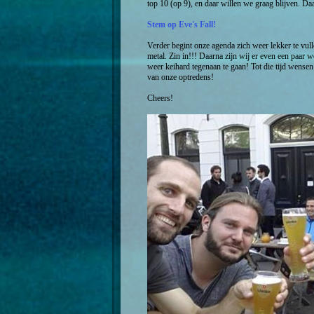
top 10 (op 9), en daar willen we graag blijven. D
Stem op Eve's Fall!
Verder begint onze agenda zich weer lekker te vul
metal. Zin in!!! Daarna zijn wij er even een paar 
weer keihard tegenaan te gaan! Tot die tijd wensen w
van onze optredens!
Cheers!