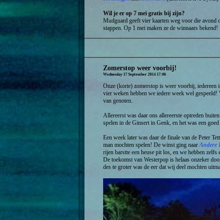
Wil je er op 7 mei gratis bij zijn?
Mudguard geeft vier kaarten weg voor die avond
stappen. Op 1 mei maken ze de winnaars bekend!
Zomerstop weer voorbij!
Wednesday 17 September 2014 17:06
Onze (korte) zomerstop is weer voorbij, iedereen i
vier weken hebben we iedere week wel gespeeld! W
van genoten.
Allereerst was daar ons allereerste optreden buit
spelen in de Ginsert in Genk, en het was een goed 
Een week later was daar de finale van de Peter T
man mochten spelen! De winst ging naar
Andere 
rijen barstte een heuse pit los, en we hebben zelfs 
De toekomst van Westerpop is helaas onzeker door 
des te groter was de eer dat wij deel mochten uitmak