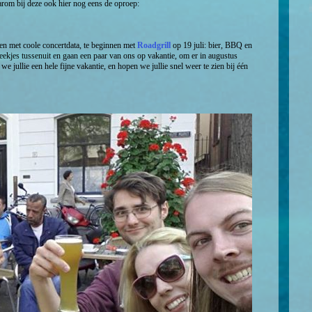
aarom bij deze ook hier nog eens de oproep:
len met coole concertdata, te beginnen met
Roadgrill
op 19 juli: bier, BBQ en
weekjes tussenuit en gaan een paar van ons op vakantie, om er in augustus
e jullie een hele fijne vakantie, en hopen we jullie snel weer te zien bij één