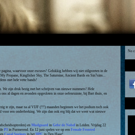
No c
eze pagina, waarvoor onze excuses! Gelukkig hebben wij niet stilgezeten in de
, My Propane, Kingfisher Sky, The Saturnine, Ancient Bards en Sin7sins...
dens met hele vette bands!
n. We zijn druk bezig met het schrijven van nieuwe nummers! Hele
n ons al dagen en avonden opgesloten in onze oefenruimte, bij Bart thuis, en
ezig te zijn, maar na al VIJF (!!!) maanden beginnen we het podium toch ook
ijd voor een onderbreking. We zijn dan ook erg blij dat we weer wat nieuwe
afscheidsoptreden) en
Mudguard
in
Gebr de Nobel
in Leiden. Vrijdag 22
 de
P3
in Purmerend. En 12 juni spelen we op een
Female Fronted
) en
Coral Springs
in het
HPC
in Den Haag!