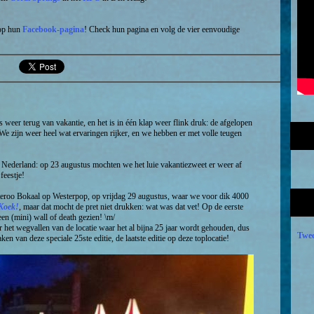
 op hun
Facebook-pagina
! Check hun pagina en volg de vier eenvoudige
s weer terug van vakantie, en het is in één klap weer flink druk: de afgelopen
e zijn weer heel wat ervaringen rijker, en we hebben er met volle teugen
en Nederland: op 23 augustus mochten we het luie vakantiezweet er weer af
feestje!
etteroo Bokaal op Westerpop, op vrijdag 29 augustus, waar we voor dik 4000
Koek!
, maar dat mocht de pret niet drukken: wat was dat vet! Op de eerste
een (mini) wall of death gezien! \m/
het wegvallen van de locatie waar het al bijna 25 jaar wordt gehouden, dus
Twee
en van deze speciale 25ste editie, de laatste editie op deze toplocatie!