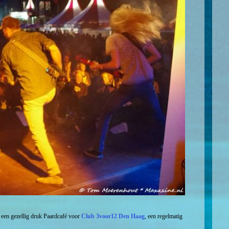
n een gezellig druk Paardcafé voor
Club 3voor12 Den Haag
, een regelmatig